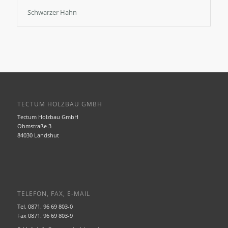
Schwarzer Hahn
TECTUM HOLZBAU GMBH
Tectum Holzbau GmbH
Ohmstraße 3
84030 Landshut
TELEFON, FAX, E-MAIL
Tel. 0871. 96 69 803-0
Fax 0871. 96 69 803-9