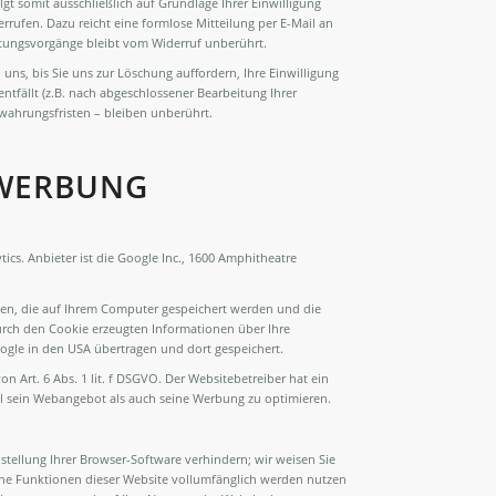
t somit ausschließlich auf Grundlage Ihrer Einwilligung
derrufen. Dazu reicht eine formlose Mitteilung per E-Mail an
itungsvorgänge bleibt vom Widerruf unberührt.
ns, bis Sie uns zur Löschung auffordern, Ihre Einwilligung
tfällt (z.B. nach abgeschlossener Bearbeitung Ihrer
ahrungsfristen – bleiben unberührt.
 WERBUNG
cs. Anbieter ist die Google Inc., 1600 Amphitheatre
ien, die auf Ihrem Computer gespeichert werden und die
urch den Cookie erzeugten Informationen über Ihre
ogle in den USA übertragen und dort gespeichert.
 Art. 6 Abs. 1 lit. f DSGVO. Der Websitebetreiber hat ein
hl sein Webangebot als auch seine Werbung zu optimieren.
tellung Ihrer Browser-Software verhindern; wir weisen Sie
liche Funktionen dieser Website vollumfänglich werden nutzen