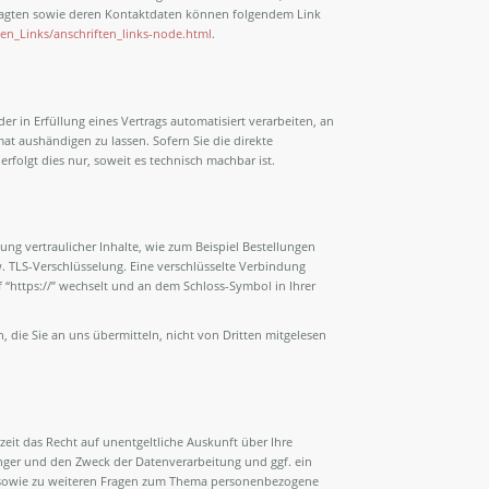
tragten sowie deren Kontaktdaten können folgendem Link
en_Links/anschriften_links-node.html
.
er in Erfüllung eines Vertrags automatisiert verarbeiten, an
at aushändigen zu lassen. Sofern Sie die direkte
folgt dies nur, soweit es technisch machbar ist.
ng vertraulicher Inhalte, wie zum Beispiel Bestellungen
w. TLS-Verschlüsselung. Eine verschlüsselte Verbindung
f “https://” wechselt und an dem Schloss-Symbol in Ihrer
, die Sie an uns übermitteln, nicht von Dritten mitgelesen
it das Recht auf unentgeltliche Auskunft über Ihre
er und den Zweck der Datenverarbeitung und ggf. ein
u sowie zu weiteren Fragen zum Thema personenbezogene