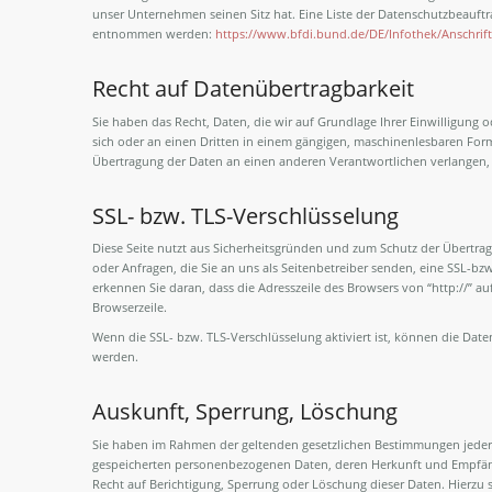
unser Unternehmen seinen Sitz hat. Eine Liste der Datenschutzbeauf
entnommen werden:
https://www.bfdi.bund.de/DE/Infothek/Anschrift
Recht auf Datenübertragbarkeit
Sie haben das Recht, Daten, die wir auf Grundlage Ihrer Einwilligung od
sich oder an einen Dritten in einem gängigen, maschinenlesbaren Form
Übertragung der Daten an einen anderen Verantwortlichen verlangen, er
SSL- bzw. TLS-Verschlüsselung
Diese Seite nutzt aus Sicherheitsgründen und zum Schutz der Übertragu
oder Anfragen, die Sie an uns als Seitenbetreiber senden, eine SSL-bz
erkennen Sie daran, dass die Adresszeile des Browsers von “http://” au
Browserzeile.
Wenn die SSL- bzw. TLS-Verschlüsselung aktiviert ist, können die Daten
werden.
Auskunft, Sperrung, Löschung
Sie haben im Rahmen der geltenden gesetzlichen Bestimmungen jederze
gespeicherten personenbezogenen Daten, deren Herkunft und Empfäng
Recht auf Berichtigung, Sperrung oder Löschung dieser Daten. Hierz