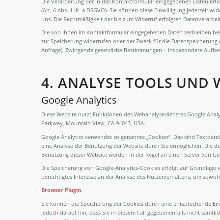
Die Verarbeitung der in das Kontaktformular eingegebenen Daten erfolg
(Art. 6 Abs. 1 lit. a DSGVO). Sie können diese Einwilligung jederzeit wi
uns. Die Rechtmäßigkeit der bis zum Widerruf erfolgten Datenverarbe
Die von Ihnen im Kontaktformular eingegebenen Daten verbleiben bei u
zur Speicherung widerrufen oder der Zweck für die Datenspeicherung en
Anfrage). Zwingende gesetzliche Bestimmungen – insbesondere Aufbew
4. ANALYSE TOOLS UND
Google Analytics
Diese Website nutzt Funktionen des Webanalysedienstes Google Analyti
Parkway, Mountain View, CA 94043, USA.
Google Analytics verwendet so genannte „Cookies“. Das sind Textdate
eine Analyse der Benutzung der Website durch Sie ermöglichen. Die d
Benutzung dieser Website werden in der Regel an einen Server von Go
Die Speicherung von Google-Analytics-Cookies erfolgt auf Grundlage von
berechtigtes Interesse an der Analyse des Nutzerverhaltens, um sowo
Browser Plugin
Sie können die Speicherung der Cookies durch eine entsprechende Eins
jedoch darauf hin, dass Sie in diesem Fall gegebenenfalls nicht sämt