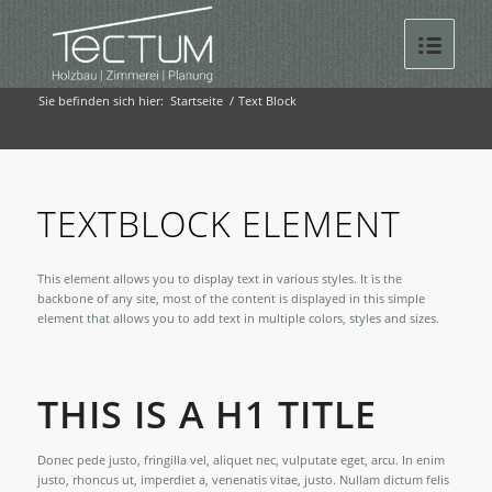
Sie befinden sich hier:
Startseite
/
Text Block
TEXTBLOCK ELEMENT
This element allows you to display text in various styles. It is the
backbone of any site, most of the content is displayed in this simple
element that allows you to add text in multiple colors, styles and sizes.
THIS IS A H1 TITLE
Donec pede justo, fringilla vel, aliquet nec, vulputate eget, arcu. In enim
justo, rhoncus ut, imperdiet a, venenatis vitae, justo. Nullam dictum felis