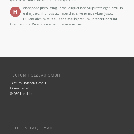
onec pede justo, fringilla vel, aliquet nec, vulputate eget, arcu. In
H
enim justo, rhoncus ut, imperdiet a, venenatis vitae, justo.
Nullam dictum felis eu pede mollis pretium. Integer tincidunt.
Cras dapibus. Vivamus elementum semper nisi.
TECTUM HOLZBAU GMBH
Tectum Holzbau GmbH
Ohmstraße 3
84030 Landshut
TELEFON, FAX, E-MAIL