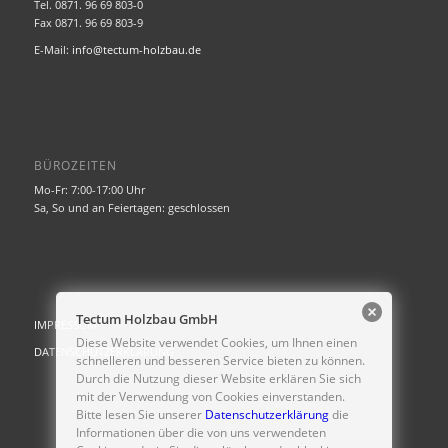
Tel. 0871. 96 69 803-0
Fax 0871. 96 69 803-9
E-Mail:
info@tectum-holzbau.de
BÜROZEITEN
Mo-Fr: 7:00-17:00 Uhr
Sa, So und an Feiertagen: geschlossen
Tectum Holzbau GmbH
IMPRESSUM
Diese Website verwendet Cookies, um Ihnen einen
DATENSCHUTZERKLÄRUNG
schnelleren und besseren Service bieten zu können.
Durch die Nutzung dieser Website erklären Sie sich
mit der Verwendung von Cookies einverstanden.
Bitte lesen Sie unserer
Datenschutzerklärung
die
Informationen über die von uns verwendeten