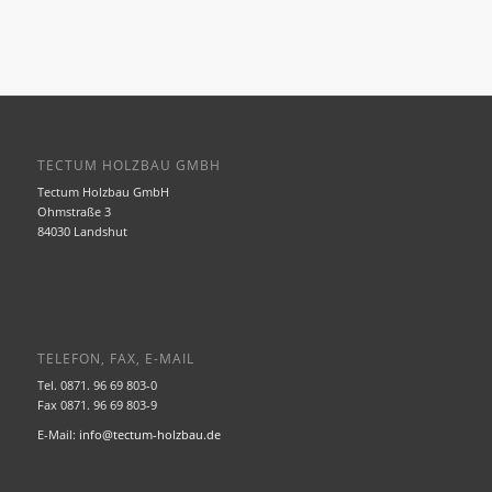
TECTUM HOLZBAU GMBH
Tectum Holzbau GmbH
Ohmstraße 3
84030 Landshut
TELEFON, FAX, E-MAIL
Tel. 0871. 96 69 803-0
Fax 0871. 96 69 803-9
E-Mail:
info@tectum-holzbau.de