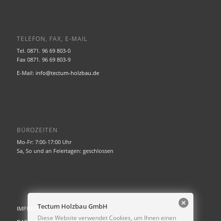
TELEFON, FAX, E-MAIL
Tel. 0871. 96 69 803-0
Fax 0871. 96 69 803-9
E-Mail:
info@tectum-holzbau.de
BÜROZEITEN
Mo-Fr: 7:00-17:00 Uhr
Sa, So und an Feiertagen: geschlossen
Tectum Holzbau GmbH
IMPRESSUM
Diese Website verwendet Cookies, um Ihnen einen