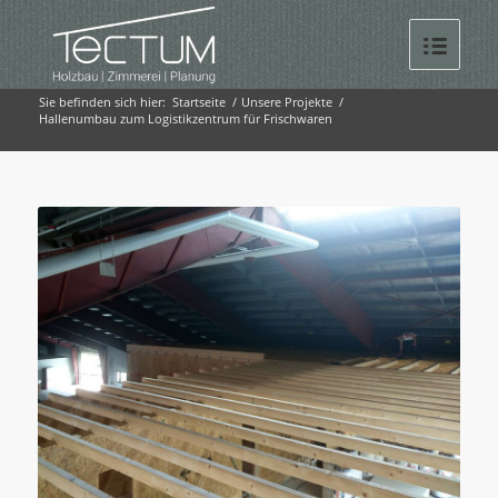
Sie befinden sich hier:
Startseite
/
Unsere Projekte
/
Hallenumbau zum Logistikzentrum für Frischwaren