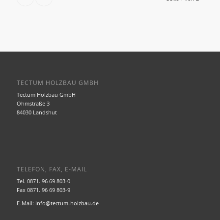
TECTUM HOLZBAU GMBH
Tectum Holzbau GmbH
Ohmstraße 3
84030 Landshut
TELEFON, FAX, E-MAIL
Tel. 0871. 96 69 803-0
Fax 0871. 96 69 803-9
E-Mail:
info@tectum-holzbau.de