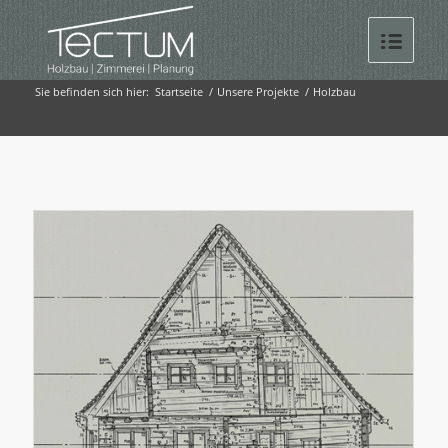
Sie befinden sich hier:
Startseite
/
Unsere Projekte
/
Holzbau